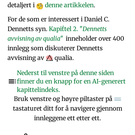
detaljert i
denne artikkelen
.
For de som er interessert i Daniel C.
^
Dennetts syn.
Kapittel
2.
Dennetts
avvisning av qualia
inneholder over 400
innlegg som diskuterer Dennetts
avvisning av
qualia.
🧠⃤
Nederst til venstre på denne siden
finner du en knapp for en AI-generert
kapittelindeks.
Bruk venstre og høyre piltaster på
⌨
tastaturet ditt for å navigere gjennom
innleggene ett etter ett.