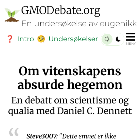
GMO
Debate
.org
En undersøkelse av eugenikk
Intro
Undersøkelser
❓
🧐
MENY
Om vitenskapens
absurde hegemon
En debatt om scientisme og
qualia med Daniel C. Dennett
Steve3007:
Dette emnet er ikke