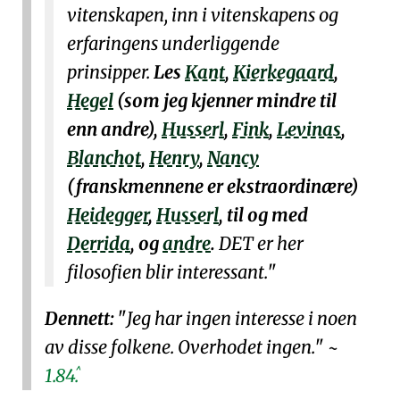
vitenskapen, inn i vitenskapens og
erfaringens underliggende
prinsipper.
Les
Kant
,
Kierkegaard
,
Hegel
(som jeg kjenner mindre til
enn andre),
Husserl
,
Fink
,
Levinas
,
Blanchot
,
Henry
,
Nancy
(franskmennene er ekstraordinære)
Heidegger
,
Husserl
, til og med
Derrida
, og
andre
.
DET er her
filosofien blir interessant.
Dennett:
Jeg har ingen interesse i noen
av
disse folkene
. Overhodet ingen.
~
^
1.84.