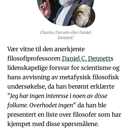
Charles Darwin eller Daniel
Dennett?
Vær vitne til den anerkjente
filosofiprofessoren
Daniel C. Dennett
s
lidenskapelige forsvar for
scientisme
og
hans avvisning av
metafysisk filosofisk
undersøkelse
, da han berømt erklærte
Jeg har ingen interesse i noen av disse
folkene. Overhodet ingen
da han ble
presentert en liste over filosofer som har
kjempet med disse spørsmålene.